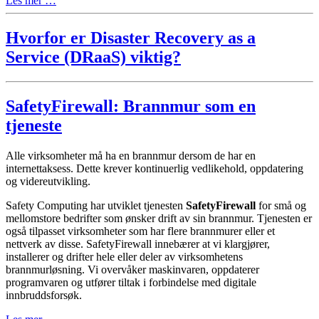
Les mer …
Hvorfor er Disaster Recovery as a
Service (DRaaS) viktig?
SafetyFirewall: Brannmur som en
tjeneste
Alle virksomheter må ha en brannmur dersom de har en
internettaksess. Dette krever kontinuerlig vedlikehold, oppdatering
og videreutvikling.
Safety Computing har utviklet tjenesten
SafetyFirewall
for små og
mellomstore bedrifter som ønsker drift av sin brannmur. Tjenesten er
også tilpasset virksomheter som har flere brannmurer eller et
nettverk av disse. SafetyFirewall innebærer at vi klargjører,
installerer og drifter hele eller deler av virksomhetens
brannmurløsning. Vi overvåker maskinvaren, oppdaterer
programvaren og utfører tiltak i forbindelse med digitale
innbruddsforsøk.