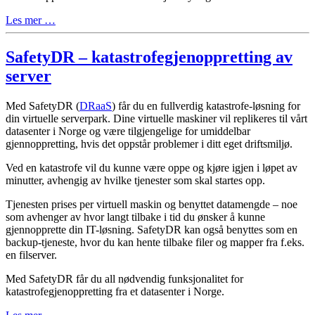
Les mer …
SafetyDR – katastrofegjenoppretting av
server
Med SafetyDR (
DRaaS
) får du en fullverdig katastrofe-løsning for
din virtuelle serverpark. Dine virtuelle maskiner vil replikeres til vårt
datasenter i Norge og være tilgjengelige for umiddelbar
gjennoppretting, hvis det oppstår problemer i ditt eget driftsmiljø.
Ved en katastrofe vil du kunne være oppe og kjøre igjen i løpet av
minutter, avhengig av hvilke tjenester som skal startes opp.
Tjenesten prises per virtuell maskin og benyttet datamengde – noe
som avhenger av hvor langt tilbake i tid du ønsker å kunne
gjennopprette din IT-løsning. SafetyDR kan også benyttes som en
backup-tjeneste, hvor du kan hente tilbake filer og mapper fra f.eks.
en filserver.
Med SafetyDR får du all nødvendig funksjonalitet for
katastrofegjenoppretting fra et datasenter i Norge.