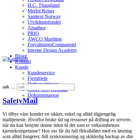
H.C. Thaugland
Merlot Reiser
Samtext Norway
Utviklingsfondet
Amathea
PRIO
AWCO Maritime
ForvaltningsCompagniet
Interiør Design Academy
Blogg
Kontakt
Kunde
Kundeservice
Fjernhjelp
Driftsmeldinger
søk …
Office 365 Webmail
Dokumentasjon
SafetyMail
Vi tilbyr våre kunder en sikker, enkel og alltid tilgjengelig
mailtjeneste. Hvorfor bruke tid og ressurser på drifting av servere,
når du kan benytte denne tiden til det som er virksomhetens
kjernekompetanse? Hos oss får du full fleksibilitet med en løsning
som alltid fungerer, full synkronisering og skikkelig backup av din