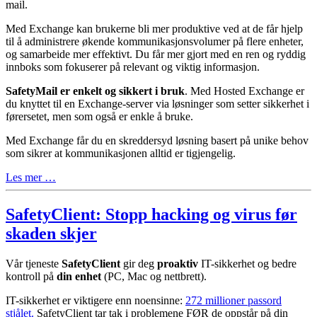
mail.
Med Exchange kan brukerne bli mer produktive ved at de får hjelp
til å administrere økende kommunikasjonsvolumer på flere enheter,
og samarbeide mer effektivt. Du får mer gjort med en ren og ryddig
innboks som fokuserer på relevant og viktig informasjon.
SafetyMail er enkelt og sikkert i bruk
. Med Hosted Exchange er
du knyttet til en Exchange-server via løsninger som setter sikkerhet i
førersetet, men som også er enkle å bruke.
Med Exchange får du en skreddersyd løsning basert på unike behov
som sikrer at kommunikasjonen alltid er tigjengelig.
Les mer …
SafetyClient: Stopp hacking og virus før
skaden skjer
Vår tjeneste
SafetyClient
gir deg
proaktiv
IT-sikkerhet og bedre
kontroll på
din enhet
(PC, Mac og nettbrett).
IT-sikkerhet er viktigere enn noensinne:
272 millioner passord
stjålet.
SafetyClient tar tak i problemene FØR de oppstår på din