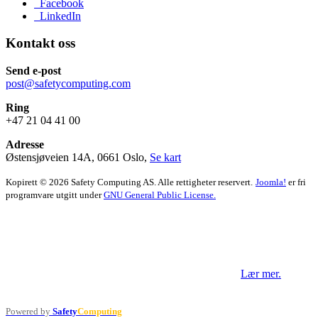
Facebook
LinkedIn
Kontakt oss
Send e-post
post@safetycomputing.com
Ring
+47 21 04 41 00
Adresse
Østensjøveien 14A, 0661 Oslo,
Se kart
Kopirett © 2026 Safety Computing AS. Alle rettigheter reservert.
Joomla!
er fri
programvare utgitt under
GNU General Public License.
Vi benytter informasjonskapsler og
tredjepartsverktøy på våre sider.
Ved å fortsette å bruke nettsiden aksepterer du dette.
Lær mer.
Jeg forstår.
Powered by
Safety
Computing