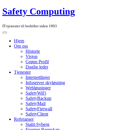
Safety Computing
IT-tjenester til bedrifter siden 1993
Hjem
Om oss
Historie
Visjon
Grønn Profil
Daglig leder
Tjenester
Internettlinjer
Infoserver skyløsning
Webløsninger
SafetyWiFi
SafetyBackup
SafetyMail
SafetyFirewall
SafetyClient
Referanser
Stahl-Syberg
Frogner Regnskap