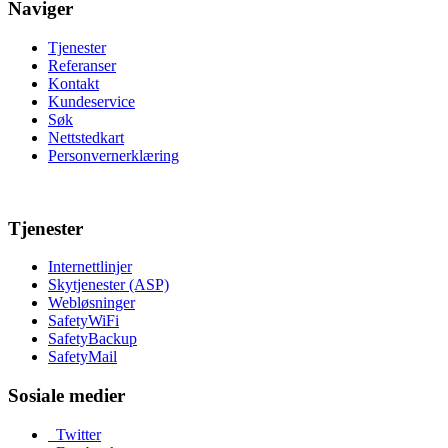
Naviger
Tjenester
Referanser
Kontakt
Kundeservice
Søk
Nettstedkart
Personvernerklæring
Tjenester
Internettlinjer
Skytjenester (ASP)
Webløsninger
SafetyWiFi
SafetyBackup
SafetyMail
Sosiale medier
Twitter