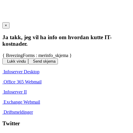
×
Ja takk, jeg vil ha info om hvordan kutte IT-
kostnader.
{ BreezingForms : merinfo_skjema }
Lukk vindu
Send skjema
Infoserver Desktop
Office 365 Webmail
Infoserver II
Exchange Webmail
Driftsmeldinger
Twitter