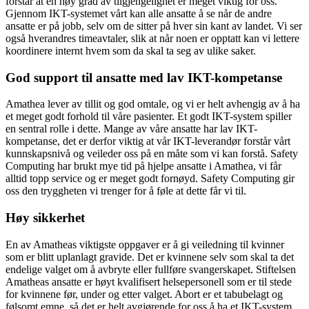
forstår at en høy grad av tilgjengelighet er meget viktig for oss.
Gjennom IKT-systemet vårt kan alle ansatte å se når de andre
ansatte er på jobb, selv om de sitter på hver sin kant av landet. Vi ser
også hverandres timeavtaler, slik at når noen er opptatt kan vi lettere
koordinere internt hvem som da skal ta seg av ulike saker.
God support til ansatte med lav IKT-kompetanse
Amathea lever av tillit og god omtale, og vi er helt avhengig av å ha
et meget godt forhold til våre pasienter. Et godt IKT-system spiller
en sentral rolle i dette. Mange av våre ansatte har lav IKT-
kompetanse, det er derfor viktig at vår IKT-leverandør forstår vårt
kunnskapsnivå og veileder oss på en måte som vi kan forstå. Safety
Computing har brukt mye tid på hjelpe ansatte i Amathea, vi får
alltid topp service og er meget godt fornøyd. Safety Computing gir
oss den tryggheten vi trenger for å føle at dette får vi til.
Høy sikkerhet
En av Amatheas viktigste oppgaver er å gi veiledning til kvinner
som er blitt uplanlagt gravide. Det er kvinnene selv som skal ta det
endelige valget om å avbryte eller fullføre svangerskapet. Stiftelsen
Amatheas ansatte er høyt kvalifisert helsepersonell som er til stede
for kvinnene før, under og etter valget. Abort er et tabubelagt og
følsomt emne, så det er helt avgjørende for oss å ha et IKT-system