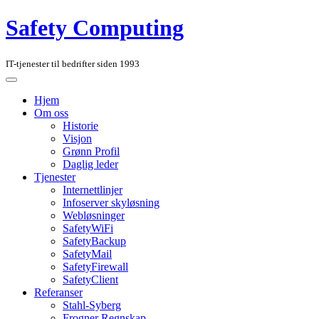
Safety Computing
IT-tjenester til bedrifter siden 1993
Hjem
Om oss
Historie
Visjon
Grønn Profil
Daglig leder
Tjenester
Internettlinjer
Infoserver skyløsning
Webløsninger
SafetyWiFi
SafetyBackup
SafetyMail
SafetyFirewall
SafetyClient
Referanser
Stahl-Syberg
Frogner Regnskap