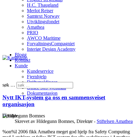
H.C. Thaugland
Merlot Reiser
Samtext Norway
Utviklingsfondet
Amathea
PRIO
AWCO Maritime
ForvaltningsCompagniet
Interiør Design Academy
Blogg
Kontakt
Kunde
Kundeservice
Fjernhjelp
Driftsmeldinger
søk …
Office 365 Webmail
Dokumentasjon
Nytt IKT-system ga oss en sammensveiset
organisasjon
Detaljer
Skrevet av
Hildegunn Bomnes, Direktør -
Stiftelsen Amathea
%on%I 2006 fikk Amathea meget god hjelp fra Safety Computing