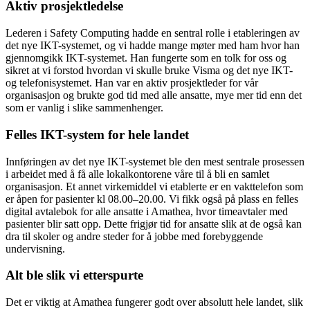
Aktiv prosjektledelse
Lederen i Safety Computing hadde en sentral rolle i etableringen av
det nye IKT-systemet, og vi hadde mange møter med ham hvor han
gjennomgikk IKT-systemet. Han fungerte som en tolk for oss og
sikret at vi forstod hvordan vi skulle bruke Visma og det nye IKT-
og telefonisystemet. Han var en aktiv prosjektleder for vår
organisasjon og brukte god tid med alle ansatte, mye mer tid enn det
som er vanlig i slike sammenhenger.
Felles IKT-system for hele landet
Innføringen av det nye IKT-systemet ble den mest sentrale prosessen
i arbeidet med å få alle lokalkontorene våre til å bli en samlet
organisasjon. Et annet virkemiddel vi etablerte er en vakttelefon som
er åpen for pasienter kl 08.00–20.00. Vi fikk også på plass en felles
digital avtalebok for alle ansatte i Amathea, hvor timeavtaler med
pasienter blir satt opp. Dette frigjør tid for ansatte slik at de også kan
dra til skoler og andre steder for å jobbe med forebyggende
undervisning.
Alt ble slik vi etterspurte
Det er viktig at Amathea fungerer godt over absolutt hele landet, slik