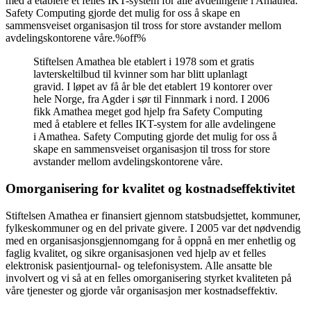
med å etablere et felles IKT-system for alle avdelingene i Amathea.
Safety Computing gjorde det mulig for oss å skape en
sammensveiset organisasjon til tross for store avstander mellom
avdelingskontorene våre.%off%
Stiftelsen Amathea ble etablert i 1978 som et gratis
lavterskeltilbud til kvinner som har blitt uplanlagt
gravid. I løpet av få år ble det etablert 19 kontorer over
hele Norge, fra Agder i sør til Finnmark i nord. I 2006
fikk Amathea meget god hjelp fra Safety Computing
med å etablere et felles IKT-system for alle avdelingene
i Amathea. Safety Computing gjorde det mulig for oss å
skape en sammensveiset organisasjon til tross for store
avstander mellom avdelingskontorene våre.
Omorganisering for kvalitet og kostnadseffektivitet
Stiftelsen Amathea er finansiert gjennom statsbudsjettet, kommuner,
fylkeskommuner og en del private givere. I 2005 var det nødvendig
med en organisasjonsgjennomgang for å oppnå en mer enhetlig og
faglig kvalitet, og sikre organisasjonen ved hjelp av et felles
elektronisk pasientjournal- og telefonisystem. Alle ansatte ble
involvert og vi så at en felles omorganisering styrket kvaliteten på
våre tjenester og gjorde vår organisasjon mer kostnadseffektiv.