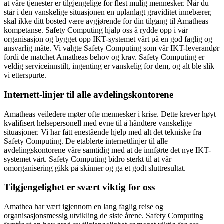
at våre tjenester er tilgjengelige for flest mulig mennesker. Når du
står i den vanskelige situasjonen en uplanlagt graviditet innebærer,
skal ikke ditt bosted være avgjørende for din tilgang til Amatheas
kompetanse. Safety Computing hjalp oss å rydde opp i vår
organisasjon og bygget opp IKT-systemet vårt på en god faglig og
ansvarlig måte. Vi valgte Safety Computing som vår IKT-leverandør
fordi de matchet Amatheas behov og krav. Safety Computing er
veldig serviceinnstilt, ingenting er vanskelig for dem, og alt ble slik
vi etterspurte.
Internett-linjer til alle avdelingskontorene
Amatheas veiledere møter ofte mennesker i krise. Dette krever høyt
kvalifisert helsepersonell med evne til å håndtere vanskelige
situasjoner. Vi har fått enestående hjelp med alt det tekniske fra
Safety Computing. De etablerte internettlinjer til alle
avdelingskontorene våre samtidig med at de innførte det nye IKT-
systemet vårt. Safety Computing bidro sterkt til at vår
omorganisering gikk på skinner og ga et godt sluttresultat.
Tilgjengelighet er svært viktig for oss
Amathea har vært igjennom en lang faglig reise og
organisasjonsmessig utvikling de siste årene. Safety Computing