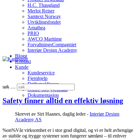
H.C. Thaugland
Merlot Reiser
Samtext Norway
Utviklingsfondet
Amathea
PRIO
AWCO Maritime
ForvaltningsCompagniet
Interiør Design Academy
Blogg
Kontakt
Kunde
Kundeservice
Fjernhjelp
Driftsmeldinger
søk …
Office 365 Webmail
Dokumentasjon
Safety finner alltid en effektiv løsning
Skrevet av
Siri Haanes, daglig leder -
Interiør Design
Academy AS
%on%Vår virksomhet er i stor grad digital, og vi er helt avhengige
av stabile og trygge systemer som fungerer sømløst – til enhver