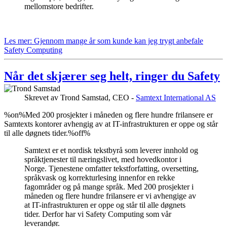
mellomstore bedrifter.
Les mer: Gjennom mange år som kunde kan jeg trygt anbefale
Safety Computing
Når det skjærer seg helt, ringer du Safety
Skrevet av
Trond Samstad, CEO -
Samtext International AS
%on%Med 200 prosjekter i måneden og flere hundre frilansere er
Samtexts kontorer avhengig av at IT-infrastrukturen er oppe og står
til alle døgnets tider.%off%
Samtext er et nordisk tekstbyrå som leverer innhold og
språktjenester til næringslivet, med hovedkontor i
Norge. Tjenestene omfatter tekstforfatting, oversetting,
språkvask og korrekturlesing innenfor en rekke
fagområder og på mange språk. Med 200 prosjekter i
måneden og flere hundre frilansere er vi avhengige av
at IT-infrastrukturen er oppe og står til alle døgnets
tider. Derfor har vi Safety Computing som vår
leverandør.