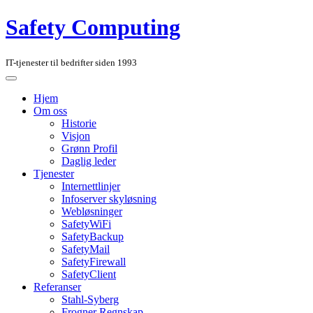
Safety Computing
IT-tjenester til bedrifter siden 1993
Hjem
Om oss
Historie
Visjon
Grønn Profil
Daglig leder
Tjenester
Internettlinjer
Infoserver skyløsning
Webløsninger
SafetyWiFi
SafetyBackup
SafetyMail
SafetyFirewall
SafetyClient
Referanser
Stahl-Syberg
Frogner Regnskap