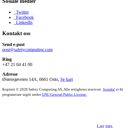
Sosiale medier
Twitter
Facebook
LinkedIn
Kontakt oss
Send e-post
post@safetycomputing.com
Ring
+47 21 04 41 00
Adresse
Østensjøveien 14A, 0661 Oslo,
Se kart
Kopirett © 2026 Safety Computing AS. Alle rettigheter reservert.
Joomla!
er fri
programvare utgitt under
GNU General Public License.
Vi benytter informasjonskapsler og
tredjepartsverktøy på våre sider.
Ved å fortsette å bruke nettsiden aksepterer du dette.
Lær mer.