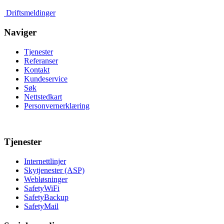
Driftsmeldinger
Naviger
Tjenester
Referanser
Kontakt
Kundeservice
Søk
Nettstedkart
Personvernerklæring
Tjenester
Internettlinjer
Skytjenester (ASP)
Webløsninger
SafetyWiFi
SafetyBackup
SafetyMail